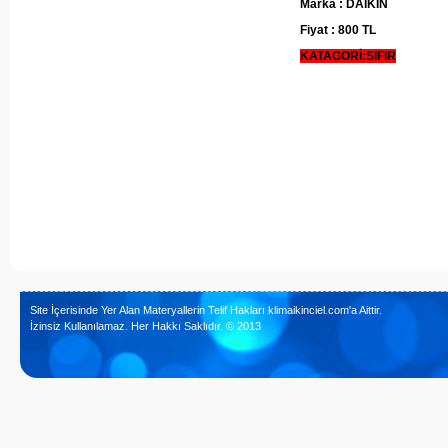
Marka : DAIKIN
Fiyat : 800 TL
KATAGORİ:SIFIR
Site İçerisinde Yer Alan Materyallerin Telif Hakları klimaikinciel.com'a Aittir.
İzinsiz Kullanılamaz. Her Hakkı Saklıdır. © 2013