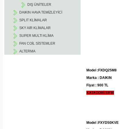
DIŞ ÜNİTELER
DAIKIN HAVA TEMİZLEYİCİ
SPLIT KLİMALAR
SKY AIR KLİMALAR
SUPER MULTI KLİMA
FAN COİL SİSTEMLER
ALTERMA
Model :FXDQ25M8
Marka : DAIKIN
Fiyat : 900 TL
KATAGORİ:SIFIR
Model :FXYD50KVE