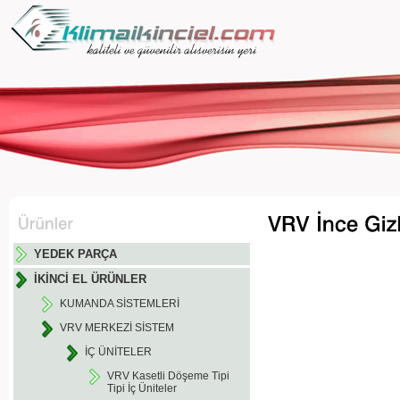
YEDEK PARÇA
İKİNCİ EL ÜRÜNLER
KUMANDA SİSTEMLERİ
VRV MERKEZİ SİSTEM
İÇ ÜNİTELER
VRV Kasetli Döşeme Tipi
Tipi İç Üniteler