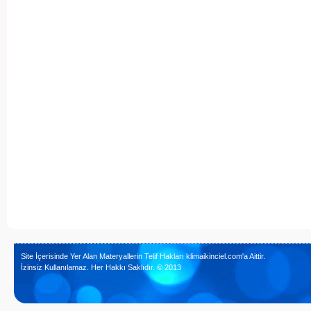
Site İçerisinde Yer Alan Materyallerin Telif Hakları klimaikinciel.com'a Aittir.
İzinsiz Kullanılamaz. Her Hakkı Saklıdır. © 2013