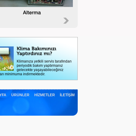
Klimanıza yetkili servis tarafından
periyodik bakım yaptırmanız
gelecekte yaşayabileceğiniz
arı minimuma indirmektedir.
YFA
ÜRÜNLER
HİZMETLER
İLETİŞİM