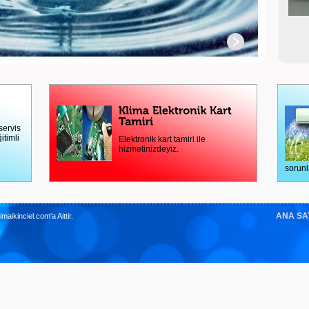
servis
itimli
Elektronik kart tamiri ile
hizmetinizdeyiz.
sorunl
ANA SA
imaikinciel.com'a Aittir.