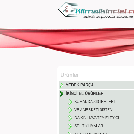
YEDEK PARÇA
İKİNCİ EL ÜRÜNLER
KUMANDA SİSTEMLERİ
VRV MERKEZİ SİSTEM
DAIKIN HAVA TEMİZLEYİCİ
SPLIT KLİMALAR