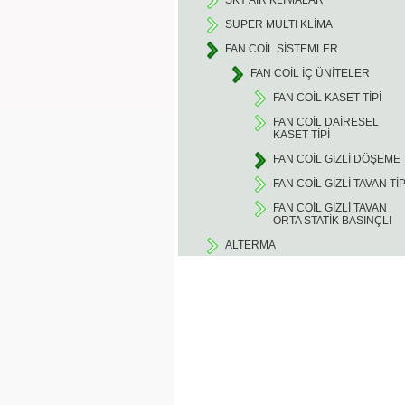
SKY AIR KLİMALAR
SUPER MULTI KLİMA
FAN COİL SİSTEMLER
FAN COİL İÇ ÜNİTELER
FAN COİL KASET TİPİ
FAN COİL DAİRESEL
KASET TİPİ
FAN COİL GİZLİ DÖŞEME
FAN COİL GİZLİ TAVAN TİP
FAN COİL GİZLİ TAVAN
ORTA STATİK BASINÇLI
ALTERMA