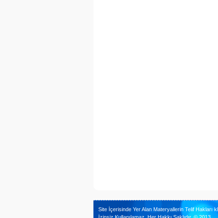
Site İçerisinde Yer Alan Materyallerin Telif Hakları kl
İzinsiz Kullanılamaz. Her Hakkı Saklıdır. © 2013