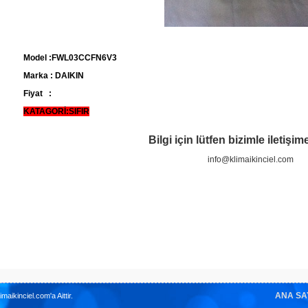
Model :FWL03CCFN6V3
Marka : DAIKIN
Fiyat :
KATAGORİ:SIFIR
Bilgi için lütfen bizimle iletişi
info@klimaikinciel.com
ANA SA
imaikinciel.com'a Aittir.